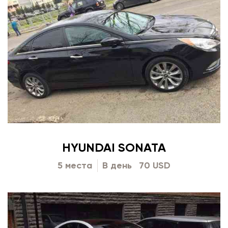
HYUNDAI SONATA
5 места
В день
70 USD