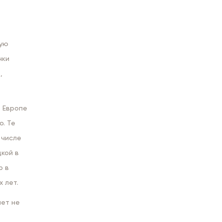
кую
нки
,
 Европе
о. Те
 числе
кой в
р в
 лет.
ает не