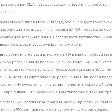
года гражданам США, путешествующим в Европу, потребуется
ние ЕС.
кий союз объявил в июле 2018 года, что он создаст Европейс
 информации и разрешения на поездки (ETIAS), требующую оце
оездкой для целей миграции и безопасности путешественников
щихся безвизовым въездом в Шенгенскую зону.
ящее время многие страны получают 90-дневное пребывание в
х-либо разрешений на поездки, но с 2021 года ETIAS изменит эт
, которые получают выгоду от безвизового въезда в ЕС, в том
е США, должны будут запросить разрешение ETIAS перед поезд
ую зону. Им нужно заполнить заявку и оплатить сервисный сбо
 7 евро онлайн. Это разрешение действительно в течение трех
о заявлению Европейской комиссии, онлайн-приложение заним
0 минут, и 95% случаев получают автоматическое одобрение.