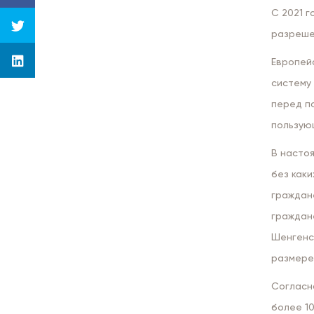
С 2021 
разреше
Европейс
систему
перед п
пользую
В насто
без каки
граждане
граждан
Шенгенск
размере
Согласн
более 1