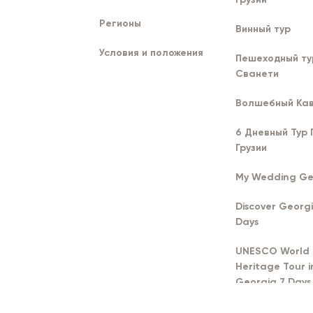
Регионы
Винный тур
Условия и положения
Пешеходный ту
Сванети
Волшебный Кав
6 Дневный Тур 
Грузии
My Wedding Ge
Discover Georgi
Days
UNESCO World
Heritage Tour i
Georgia 7 Days