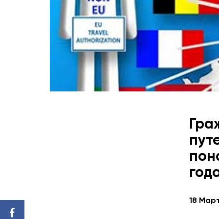
Гра
пут
пон
год
18 Март