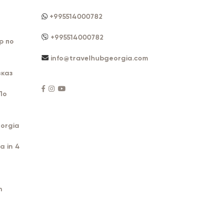
+995514000782
+995514000782
р по
info@travelhubgeorgia.com
каз
По
orgia
a in 4
n